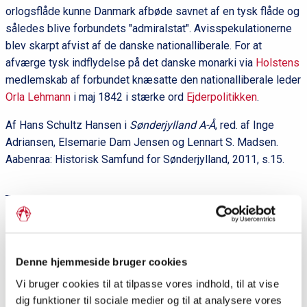
orlogsflåde kunne Danmark afbøde savnet af en tysk flåde og
således blive forbundets "admiralstat". Avisspekulationerne
blev skarpt afvist af de danske nationalliberale. For at
afværge tysk indflydelse på det danske monarki via
Holstens
medlemskab af forbundet knæsatte den nationalliberale leder
Orla Lehmann
i maj 1842 i stærke ord
Ejderpolitikken
.
Af Hans Schultz Hansen i
Sønderjylland A-Å
, red. af Inge
Adriansen, Elsemarie Dam Jensen og Lennart S. Madsen.
Aabenraa: Historisk Samfund for Sønderjylland, 2011, s.15.
Del siden
Denne hjemmeside bruger cookies
P
Vi bruger cookies til at tilpasse vores indhold, til at vise
r
dig funktioner til sociale medier og til at analysere vores