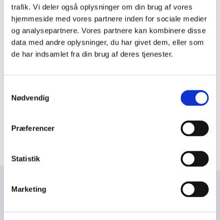
i
Dagens ord
trafik. Vi deler også oplysninger om din brug af vores
m
hjemmeside med vores partnere inden for sociale medier
Sankt Marie Kirke
og analysepartnere. Vores partnere kan kombinere disse
æ
data med andre oplysninger, du har givet dem, eller som
r
&nbsp; Sognekirke i Sønderborg. Den blev opført
de har indsamlet fra din brug af deres tjenester.
i perioden 1595-1600 som en udvidelse af et
n
kapel, der lå i tilknytning til en Sankt Jørgensgård,
a
der var et spedalskhedshospital. Det var Hans
v
Samtykkevalg
den Yngr...
Nødvendig
i
g
Læs mere om dagens ord
a
Præferencer
t
i
Statistik
o
n
Marketing
Navn
l
e