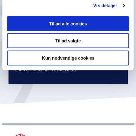
v
Vis detaljer
e
Email
l
Tillad alle cookies
2
Tillad valgte
Kun nødvendige cookies
*Jeg giver hermed tilladelse til at få tilsendt
Grænseforeningens nyhedsbrev