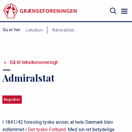
Gå
til
hovedindhold
Søg
B
Du er her:
Leksikon
Admiralstat
r
ø
d
Gå til leksikonoversigt
k
r
Admiralstat
u
m
m
Begreber
e
I 1841/42 foreslog tyske aviser, at hele Danmark blev
indlemmet i
Det tyske Forbund
. Med sin ret betydelige