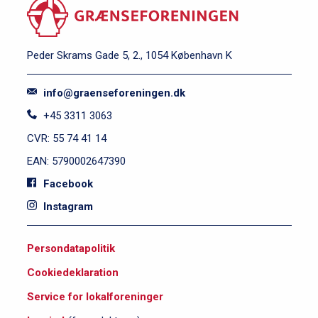
Peder Skrams Gade 5, 2., 1054 København K
info@graenseforeningen.dk
+45 3311 3063
CVR: 55 74 41 14
EAN: 5790002647390
Facebook
Instagram
S
Persondatapolitik
i
Cookiedeklaration
d
e
Service for lokalforeninger