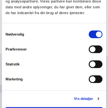
i perioden 1595-1600 som en udvidelse af et
n
og analysepartnere. Vores partnere kan kombinere disse
data med andre oplysninger, du har givet dem, eller som
kapel, der lå i tilknytning til en Sankt Jørgensgård,
a
de har indsamlet fra din brug af deres tjenester.
der var et spedalskhedshospital. Det var Hans
v
den Yngr...
i
g
Læs mere om dagens ord
Samtykkevalg
Nødvendig
a
t
i
Præferencer
o
n
Statistik
Navn
l
e
Marketing
v
e
Email
l
Vis detaljer
2