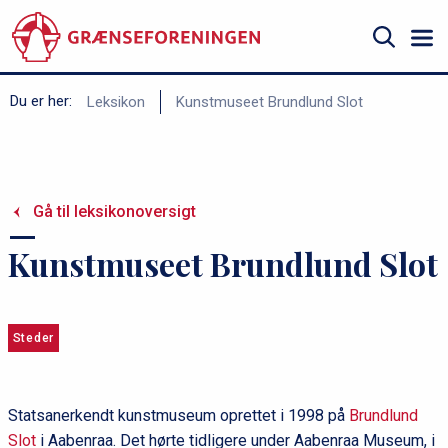
Gå
til
hovedindhold
Søg
B
Du er her:
Leksikon
Kunstmuseet Brundlund Slot
r
ø
d
Gå til leksikonoversigt
k
r
Kunstmuseet Brundlund Slot
u
m
m
Steder
e
Statsanerkendt kunstmuseum oprettet i 1998 på
Brundlund
Slot
i Aabenraa. Det hørte tidligere under Aabenraa Museum, i