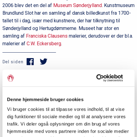
2006 blev det en del af
Museum Sønderjylland
. Kunstmuseum
Brundlund Slot har en samling af dansk billedkunst fra 1700-
tallet til i dag, især med kunstnere, der har tilknytning til
Sønderjylland og Hertugdømmerne. Museet har stor en
samling af
Franciska Clausens
malerier, derudover er der bl.a.
malerier af
C.W. Eckersberg
.
Del siden
P
r
Denne hjemmeside bruger cookies
i
Dagens ord
Vi bruger cookies til at tilpasse vores indhold, til at vise
m
dig funktioner til sociale medier og til at analysere vores
Sankt Marie Kirke
æ
trafik. Vi deler også oplysninger om din brug af vores
r
&nbsp; Sognekirke i Sønderborg. Den blev opført
hjemmeside med vores partnere inden for sociale medier