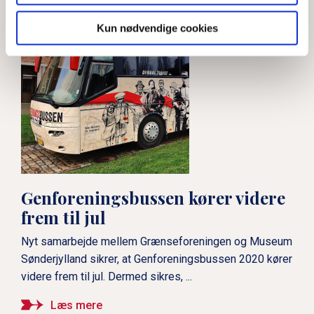
skabte nutidens Danmark"
Kun nødvendige cookies
Statsministeren svarer: Hvad
betyder Genforeningen?
Margrethe Vestager svarer:
Hvad betyder Genforeningen?
Genforeningsbussen kører videre
Udenrigsministeren svarer:
frem til jul
Hvad betyder Genforeningen?
Nyt samarbejde mellem Grænseforeningen og Museum
Sønderjylland sikrer, at Genforeningsbussen 2020 kører
videre frem til jul. Dermed sikres, ...
Sigurd Barrett:
“Genforeningen minder os
Læs mere