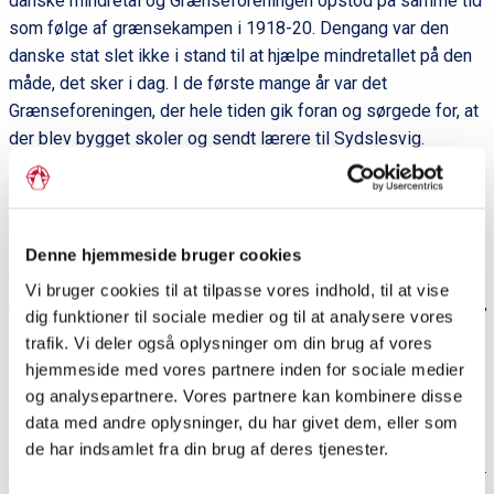
danske mindretal og Grænseforeningen opstod på samme tid
som følge af grænsekampen i 1918-20. Dengang var den
danske stat slet ikke i stand til at hjælpe mindretallet på den
måde, det sker i dag. I de første mange år var det
Grænseforeningen, der hele tiden gik foran og sørgede for, at
der blev bygget skoler og sendt lærere til Sydslesvig.
Skolerne var fyrtårne for danskheden i lokalsamfundene, hvor
de lokale kunne være danske sammen med lærerne. Så den
positive udvikling i mindretallet i Sydslesvig er kun halvdelen
af historien. Den anden halvdel er Grænseforeningens rolle i
Denne hjemmeside bruger cookies
denne udvikling”, siger Axel Johnsen.
Vi bruger cookies til at tilpasse vores indhold, til at vise
dig funktioner til sociale medier og til at analysere vores
trafik. Vi deler også oplysninger om din brug af vores
Dette er et uddrag af et interview med Axel
hjemmeside med vores partnere inden for sociale medier
Johnsen bragt i magasinet Grænsen nr. 5, 2019.
og analysepartnere. Vores partnere kan kombinere disse
Læs hele interviewet med
data med andre oplysninger, du har givet dem, eller som
Axel Johnsen her
de har indsamlet fra din brug af deres tjenester.