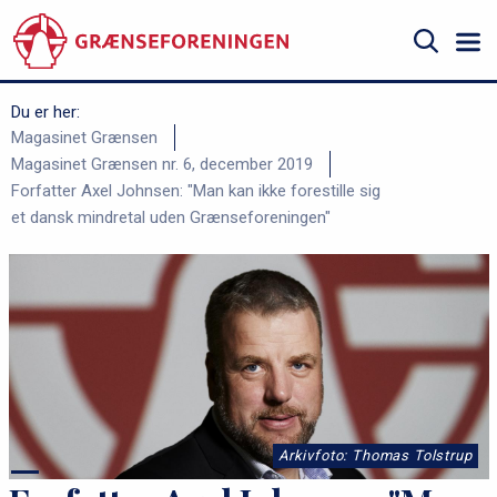
Gå
til
hovedindhold
Søg
Du er her:
B
Magasinet Grænsen
Magasinet Grænsen nr. 6, december 2019
r
Forfatter Axel Johnsen: "Man kan ikke forestille sig
ø
et dansk mindretal uden Grænseforeningen"
d
k
r
u
m
m
e
Arkivfoto: Thomas Tolstrup