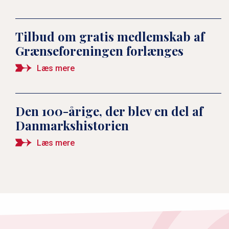
om, at vi skal rumme
hinanden"
Tilbud om gratis medlemskab af
Grænseforeningen forlænges
Mindretallene i det dansk-
Læs mere
tyske grænseland: “Det er ikke
os, der har flyttet os. Det har
grænsen"
Den 100-årige, der blev en del af
Danmarkshistorien
Læs mere
Ambassadør Friis Arne
Petersen svarer: Hvad betyder
Genforeningen?
Slesvig-Holstens