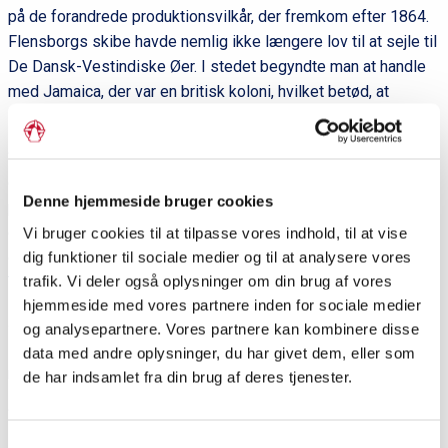
på de forandrede produktionsvilkår, der fremkom efter 1864.
Flensborgs skibe havde nemlig ikke længere lov til at sejle til
De Dansk-Vestindiske Øer. I stedet begyndte man at handle
med Jamaica, der var en britisk koloni, hvilket betød, at
sukkerprisen var højere.
“Det betød, at Flensborg udviklede en rom, der blev lavet som
et blandingsprodukt for at spare på
Denne hjemmeside bruger cookies
produktionsomkostningerne. Den rene rom blev erstattet af
en såkaldt ‘versnitt’ – en blanding af rom, vand og sprit. Og
Vi bruger cookies til at tilpasse vores indhold, til at vise
det er, hvad romhusene særligt kendes for i dag”, siger Klaus
dig funktioner til sociale medier og til at analysere vores
trafik. Vi deler også oplysninger om din brug af vores
Tolstrup Petersen.
hjemmeside med vores partnere inden for sociale medier
Johannsen-Rum har til huse i bygning nummer seks på den
og analysepartnere. Vores partnere kan kombinere disse
stejle Marienstraße og tilbyder rundvisninger i det gamle
data med andre oplysninger, du har givet dem, eller som
romhus i sommerhalvåret.
de har indsamlet fra din brug af deres tjenester.
“Det er absolut et besøg værd”, siger Klaus Tolstrup
Petersen.
Samtykkevalg