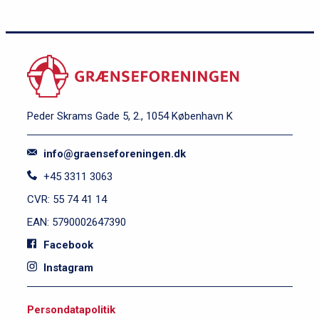
Peder Skrams Gade 5, 2., 1054 København K
info@graenseforeningen.dk
+45 3311 3063
CVR: 55 74 41 14
EAN: 5790002647390
Facebook
Instagram
S
Persondatapolitik
i