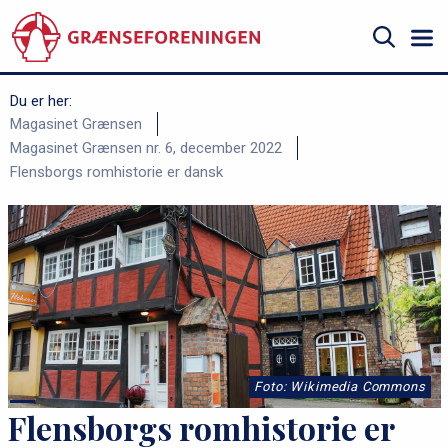
Gå
til
hovedindhold
Søg
Du er her:
B
Magasinet Grænsen
Magasinet Grænsen nr. 6, december 2022
r
Flensborgs romhistorie er dansk
ø
d
k
r
u
m
m
Foto: Wikimedia Commons
e
Flensborgs romhistorie er