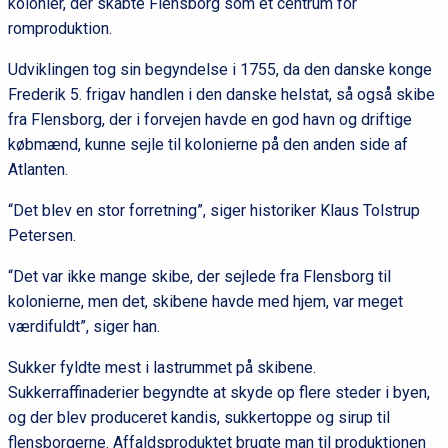
kolonier, der skabte Flensborg som et centrum for
romproduktion.
Udviklingen tog sin begyndelse i 1755, da den danske konge
Frederik 5. frigav handlen i den danske helstat, så også skibe
fra Flensborg, der i forvejen havde en god havn og driftige
købmænd, kunne sejle til kolonierne på den anden side af
Atlanten.
“Det blev en stor forretning”, siger historiker Klaus Tolstrup
Petersen.
“Det var ikke mange skibe, der sejlede fra Flensborg til
kolonierne, men det, skibene havde med hjem, var meget
værdifuldt”, siger han.
Sukker fyldte mest i lastrummet på skibene.
Sukkerraffinaderier begyndte at skyde op flere steder i byen,
og der blev produceret kandis, sukkertoppe og sirup til
flensborgerne. Affaldsproduktet brugte man til produktionen