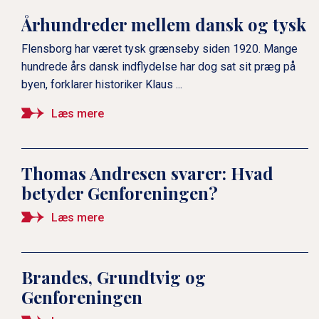
og tysk
Århundreder mellem dansk og tysk
Flensborg har været tysk grænseby siden 1920. Mange
hundrede års dansk indflydelse har dog sat sit præg på
Grænsekontrollen skal væk
byen, forklarer historiker Klaus ...
Læs mere
Thomas Andresen svarer: Hvad
betyder Genforeningen?
Læs mere
Brandes, Grundtvig og
Genforeningen