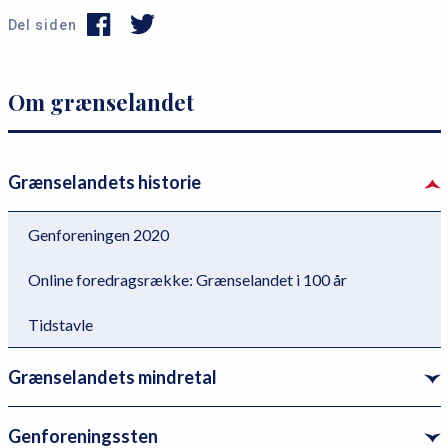
Del siden
P
Om grænselandet
r
i
m
Grænselandets historie
æ
r
Genforeningen 2020
n
Online foredragsrække: Grænselandet i 100 år
a
v
Tidstavle
i
g
Grænselandets mindretal
a
t
Genforeningssten