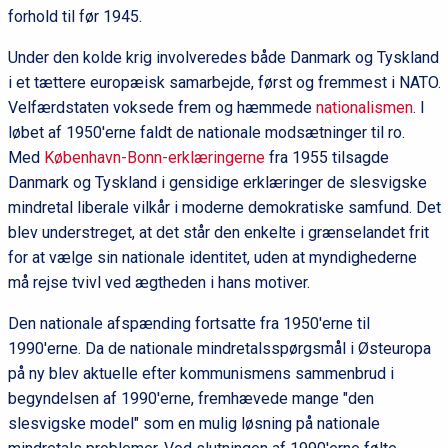
forhold til før 1945.
Under den kolde krig involveredes både Danmark og Tyskland
i et tættere europæisk samarbejde, først og fremmest i NATO.
Velfærdstaten voksede frem og hæmmede
nationalismen
. I
løbet af 1950'erne faldt de nationale modsætninger til ro.
Med
København-Bonn-erklæringerne
fra 1955 tilsagde
Danmark og Tyskland i gensidige erklæringer de slesvigske
mindretal liberale vilkår i moderne demokratiske samfund. Det
blev understreget, at det står den enkelte i grænselandet frit
for at vælge sin nationale identitet, uden at myndighederne
må rejse tvivl ved ægtheden i hans motiver.
Den nationale afspænding fortsatte fra 1950'erne til
1990'erne. Da de nationale mindretalsspørgsmål i Østeuropa
på ny blev aktuelle efter kommunismens sammenbrud i
begyndelsen af 1990'erne, fremhævede mange "den
slesvigske model" som en mulig løsning på nationale