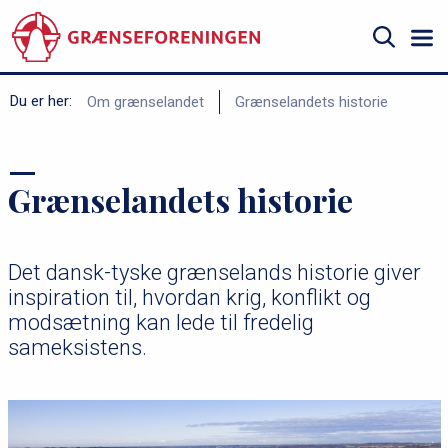
Gå
til
hovedindhold
Søg
B
Du er her:
Om grænselandet
Grænselandets historie
r
ø
Grænselandets historie
d
k
r
Det dansk-tyske grænselands historie giver
u
inspiration til, hvordan krig, konflikt og
m
modsætning kan lede til fredelig
m
sameksistens.
e