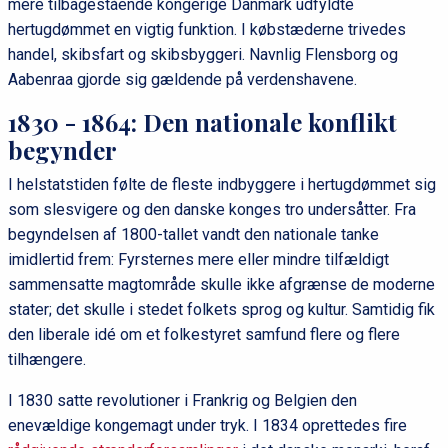
mere tilbagestående kongerige Danmark udfyldte
hertugdømmet en vigtig funktion. I købstæderne trivedes
handel, skibsfart og skibsbyggeri. Navnlig Flensborg og
Aabenraa gjorde sig gældende på verdenshavene.
1830 - 1864: Den nationale konflikt
begynder
I helstatstiden følte de fleste indbyggere i hertugdømmet sig
som slesvigere og den danske konges tro undersåtter. Fra
begyndelsen af 1800-tallet vandt den nationale tanke
imidlertid frem: Fyrsternes mere eller mindre tilfældigt
sammensatte magtområde skulle ikke afgrænse de moderne
stater; det skulle i stedet folkets sprog og kultur. Samtidig fik
den liberale idé om et folkestyret samfund flere og flere
tilhængere.
I 1830 satte revolutioner i Frankrig og Belgien den
enevældige kongemagt under tryk. I 1834 oprettedes fire