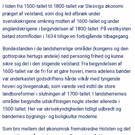
I tiden fra 1500-tallet til 1800-tallet var Slesvigs økonomi
præget af velstand, som dog led afbræk under
svenskekrigene omkring midten af 1600-tallet og under
englandskrigene i begyndelsen af 1800-tallet. På vestkysten
betød stormfloden i 1634 tillige en forbigående tilbagegang.
Bondestanden i de landsherrelige områder (kongens og den
gottorpske hertugs andele) nød personlig frihed og kunne
sikre sig del i den stigende velstand. Fra begyndelsen af
1600-tallet var de fri for at gøre hoveri, mens adelens bønder
var underkastet godsdriftens hårde vilkår med tyngende
hoveri og livegenskab, som varede ved indtil de store
landboreformer i slutningen af 1700-tallet. I landsherrernes
områder begyndte udskiftningen nogle steder allerede i
1500-tallet. Her var skrivekyndigheden tidligt udbredt og
bøndernes bygnings- og boligkultur moderne.
Som bro mellem det økonomisk fremskredne Holsten og det