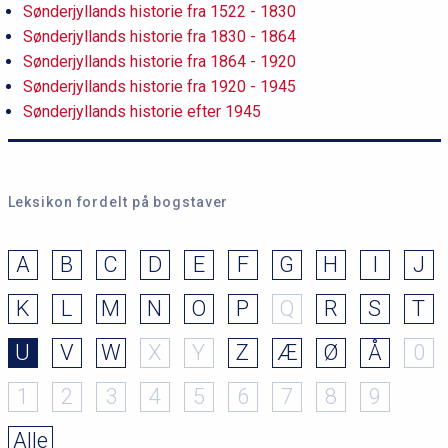
Sønderjyllands historie fra 1522 - 1830
Sønderjyllands historie fra 1830 - 1864
Sønderjyllands historie fra 1864 - 1920
Sønderjyllands historie fra 1920 - 1945
Sønderjyllands historie efter 1945
Leksikon fordelt på bogstaver
A
B
C
D
E
F
G
H
I
J
K
L
M
N
O
P
Q
R
S
T
U
V
W
X
Y
Z
Æ
Ø
Å
0
1
2
3
4
5
6
7
8
9
Alle