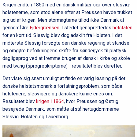
Krigen endte i 1850 med en dansk militær sejr over slesvig-
holstenerne, som stod alene efter at Preussen havde trukket
sig ud af krigen. Men stormagterne tillod ikke Danmark at
gennemføre
Ejdergrænsen
. I stedet genoprettedes
helstaten
for en kort tid. Slesvig blev dog adskilt fra Holsten. I det
midterste Slesvig forsøgte den danske regering at standse
og omgøre befolkningens skifte fra sønderjysk til plattysk
dagligsprog ved at fremme brugen af dansk i kirke og skole
med tvang (sprogreskripterne) - resultatet blev derefter.
Det viste sig snart umuligt at finde en varig løsning på det
danske helstatsmonarkis forfatningsproblem, som både
holstenere, slesvigere og danskere kunne enes om.
Resultatet blev
krigen i 1864
, hvor Preussen og Østrig
besejrede Danmark, som måtte afstå hertugdømmerne
Slesvig, Holsten og Lauenborg.