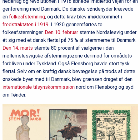
nederlag og revolutionen i 1918 åbnede imidlertid vejen for en
genforening med Danmark. De danske sønderjyder krævede
en
folkeafstemning
, og dette krav blev imødekommet i
fredstraktaten i 1919
. I 1920 gennemførtes to
folkeafstemninger.
Den 10. februar
stemte Nordslesvig under
ét sig med et dansk flertal på 75 % af stemmerne til Danmark.
Den 14. marts
stemte 80 procent af vælgerne i den
mellemslesvigske afstemningszone derimod for områdets
forbliven under Tyskland. Også Flensborg havde stort tysk
flertal. Selv om en kraftig dansk bevægelse på trods af dette
ønskede byen med til Danmark, blev grænsen draget af den
internationale tilsynskommission
nord om Flensborg og syd
om Tønder.