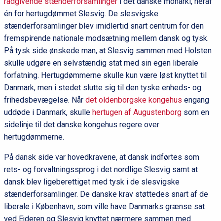
rådgivende stænderforsamlinger
i det danske monarki, heraf
én for hertugdømmet Slesvig. De slesvigske
stænderforsamlinger blev imidlertid snart centrum for den
fremspirende nationale modsætning mellem dansk og tysk.
På tysk side ønskede man, at Slesvig sammen med Holsten
skulle udgøre en selvstændig stat med sin egen liberale
forfatning. Hertugdømmerne skulle kun være løst knyttet til
Danmark, men i stedet slutte sig til den tyske enheds- og
frihedsbevægelse. Når
det oldenborgske kongehus
engang
uddøde i Danmark, skulle
hertugen af Augustenborg
som en
sidelinje til det danske kongehus regere over
hertugdømmerne.
På dansk side var hovedkravene, at dansk indførtes som
rets- og forvaltningssprog i det nordlige Slesvig samt at
dansk blev ligeberettiget med tysk i de slesvigske
stænderforsamlinger. De danske krav støttedes snart af de
liberale i København, som ville have Danmarks grænse sat
ved Ejderen og Slesvig knyttet nærmere sammen med