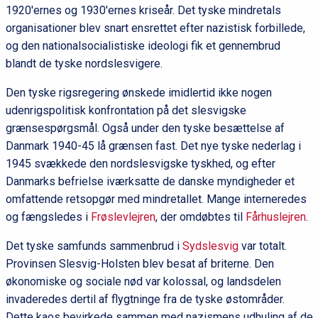
1920'ernes og 1930'ernes kriseår. Det tyske mindretals
organisationer blev snart ensrettet efter nazistisk forbillede,
og den nationalsocialistiske ideologi fik et gennembrud
blandt de tyske nordslesvigere.
Den tyske rigsregering ønskede imidlertid ikke nogen
udenrigspolitisk konfrontation på det slesvigske
grænsespørgsmål. Også under den tyske besættelse af
Danmark 1940-45 lå grænsen fast. Det nye tyske nederlag i
1945 svækkede den nordslesvigske tyskhed, og efter
Danmarks befrielse iværksatte de danske myndigheder et
omfattende retsopgør med mindretallet. Mange interneredes
og fængsledes i
Frøslevlejren
, der omdøbtes til
Fårhuslejren
.
Det tyske samfunds sammenbrud i
Sydslesvig
var totalt.
Provinsen Slesvig-Holsten blev besat af briterne. Den
økonomiske og sociale nød var kolossal, og landsdelen
invaderedes dertil af flygtninge fra de tyske østområder.
Dette kaos bevirkede sammen med nazismens udhuling af de