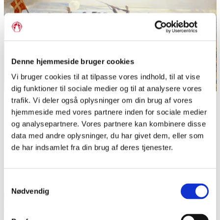
Denne hjemmeside bruger cookies
Vi bruger cookies til at tilpasse vores indhold, til at vise
dig funktioner til sociale medier og til at analysere vores
trafik. Vi deler også oplysninger om din brug af vores
Den danske hærs ottende brigade går til modangreb efter
preussiske og østrigske tropper har stormet Dybøl Skanser
hjemmeside med vores partnere inden for sociale medier
18. april 1864, hvor Danmark led nederlag. Maleri af
og analysepartnere. Vores partnere kan kombinere disse
Vilhelm Rosenstand (1838–1915) fra 1894.
data med andre oplysninger, du har givet dem, eller som
Foto: Wikimedia Commons
de har indsamlet fra din brug af deres tjenester.
1864 - 1920: Den tyske tid
Samtykkevalg
Efter en indbyrdes krig mellem sejrherrerne i 1866 blev
Nødvendig
hertugdømmerne i 1867 indlemmet i Preussen, som
omdannede dem til provinsen Slesvig-Holsten.