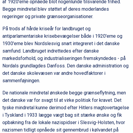
af 1920'erne opnåede blot nogenlunde tilsvarende frihed.
Begge mindretal blev støttet af deres moderlandes
regeringer og private grænseorganisationer.
På trods af hårde kriseår for landbruget og
antiparlamentariske krisebevægelser både i 1920'erne og
1930'erne blev Nordslesvig snart integreret i det danske
samfund. Landbruget indrettedes efter danske
markedsforhold, og industrialiseringen fremskyndedes - på
Nordals grundlagdes Danfoss. Den danske administration og
det danske skolevæsen var andre hovedfaktorer i
sammenføjningen.
De nationale mindretal ønskede begge grænseflytning, men
det danske var for svagt til at virke politisk for kravet. Det
tyske mindretal kunne derimod efter Hitlers magtovertagelse
i Tyskland i 1933 lægge vægt bag sit stærke ønske og fik
opbakning fra de lokale nazispidser i Slesvig-Holsten, hvor
nazismen tidligt opnåede sit gennembrud i kølvandet på