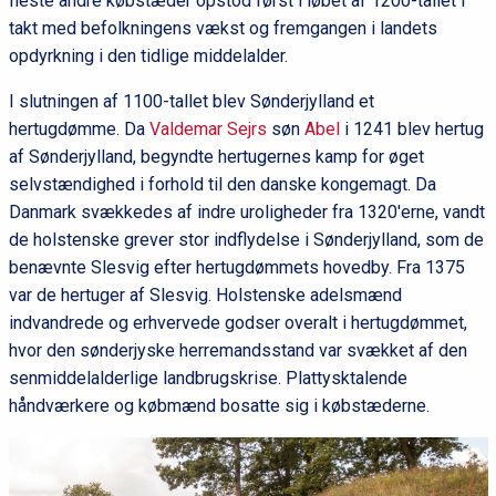
fleste andre købstæder opstod først i løbet af 1200-tallet i
takt med befolkningens vækst og fremgangen i landets
opdyrkning i den tidlige middelalder.
I slutningen af 1100-tallet blev Sønderjylland et
hertugdømme. Da
Valdemar Sejrs
søn
Abel
i 1241 blev hertug
af Sønderjylland, begyndte hertugernes kamp for øget
selvstændighed i forhold til den danske kongemagt. Da
Danmark svækkedes af indre uroligheder fra 1320'erne, vandt
de holstenske grever stor indflydelse i Sønderjylland, som de
benævnte Slesvig efter hertugdømmets hovedby. Fra 1375
var de hertuger af Slesvig. Holstenske adelsmænd
indvandrede og erhvervede godser overalt i hertugdømmet,
hvor den sønderjyske herremandsstand var svækket af den
senmiddelalderlige landbrugskrise. Plattysktalende
håndværkere og købmænd bosatte sig i købstæderne.