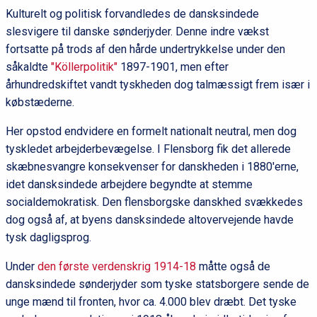
Kulturelt og politisk forvandledes de dansksindede
slesvigere til danske sønderjyder. Denne indre vækst
fortsatte på trods af den hårde undertrykkelse under den
såkaldte
"Köllerpolitik"
1897-1901, men efter
århundredskiftet vandt tyskheden dog talmæssigt frem især i
købstæderne.
Her opstod endvidere en formelt nationalt neutral, men dog
tyskledet arbejderbevægelse. I Flensborg fik det allerede
skæbnesvangre konsekvenser for danskheden i 1880'erne,
idet dansksindede arbejdere begyndte at stemme
socialdemokratisk. Den flensborgske danskhed svækkedes
dog også af, at byens dansksindede altovervejende havde
tysk dagligsprog.
Under
den første verdenskrig 1914-18
måtte også de
dansksindede sønderjyder som tyske statsborgere sende de
unge mænd til fronten, hvor ca. 4.000 blev dræbt. Det tyske