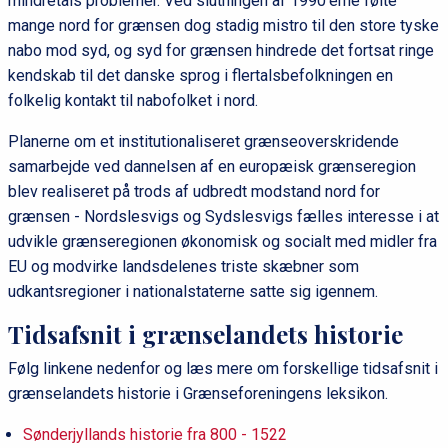
mindretals problemer. Ved slutningen af 1990'erne følte
mange nord for grænsen dog stadig mistro til den store tyske
nabo mod syd, og syd for grænsen hindrede det fortsat ringe
kendskab til det danske sprog i flertalsbefolkningen en
folkelig kontakt til nabofolket i nord.
Planerne om et institutionaliseret grænseoverskridende
samarbejde ved dannelsen af en europæisk grænseregion
blev realiseret på trods af udbredt modstand nord for
grænsen - Nordslesvigs og Sydslesvigs fælles interesse i at
udvikle grænseregionen økonomisk og socialt med midler fra
EU og modvirke landsdelenes triste skæbner som
udkantsregioner i nationalstaterne satte sig igennem.
Tidsafsnit i grænselandets historie
Følg linkene nedenfor og læs mere om forskellige tidsafsnit i
grænselandets historie i Grænseforeningens leksikon.
Sønderjyllands historie fra 800 - 1522