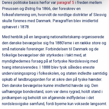
Deres politiske basis herfor var
paragraf 5
i freden mellem
Preussen og Østrig fra 1866, der foreskrev en
folkeafstemning om, hvorvidt de nordlige distrikter af Slesvig
skulle forenes med Danmark. Paragraffen blev imidlertid
ophævet i 1878.
Med henblik på en langvarig nationalitetskamp organiserede
den danske bevægelse sig fra 1880'erne i en række store og
små nationale foreninger. Forbindelsen til Danmark og de
folkelige bevægelser dér styrkedes i takt med, at
myndighedernes forsøg på at fortyske Nordslesvig med
tvang intensiveredes. I 1888 blev tysk således eneste
undervisningssprog i folkeskolen, og staten indledte samtidig
opkøb af landbrugsjorden for at sikre den på tyske hænder.
Den danske bevægelse kunne imidlertid hævde sig. Den
uafhængige bondestand, som var dens rygrad, holdt stand i
jordkampen og beholdt sin afgørende indflydelse i det
nordslesvigske samfund, fordi byerne kun voksede langsomt.