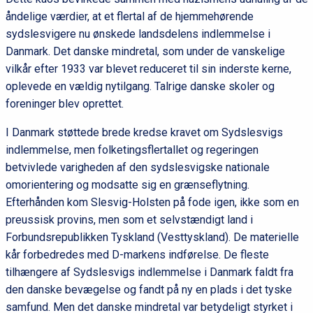
åndelige værdier, at et flertal af de hjemmehørende
sydslesvigere nu ønskede landsdelens indlemmelse i
Danmark. Det danske mindretal, som under de vanskelige
vilkår efter 1933 var blevet reduceret til sin inderste kerne,
oplevede en vældig nytilgang. Talrige danske skoler og
foreninger blev oprettet.
I Danmark støttede brede kredse kravet om Sydslesvigs
indlemmelse, men folketingsflertallet og regeringen
betvivlede varigheden af den sydslesvigske nationale
omorientering og modsatte sig en grænseflytning.
Efterhånden kom Slesvig-Holsten på fode igen, ikke som en
preussisk provins, men som et selvstændigt land i
Forbundsrepublikken Tyskland (Vesttyskland). De materielle
kår forbedredes med D-markens indførelse. De fleste
tilhængere af Sydslesvigs indlemmelse i Danmark faldt fra
den danske bevægelse og fandt på ny en plads i det tyske
samfund. Men det danske mindretal var betydeligt styrket i