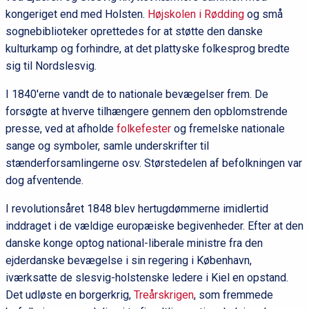
kongeriget end med Holsten.
Højskolen i Rødding
og små
sognebiblioteker oprettedes for at støtte den danske
kulturkamp og forhindre, at det plattyske folkesprog bredte
sig til Nordslesvig.
I 1840'erne vandt de to nationale bevægelser frem. De
forsøgte at hverve tilhængere gennem den opblomstrende
presse, ved at afholde
folkefester
og fremelske nationale
sange og symboler, samle underskrifter til
stænderforsamlingerne osv. Størstedelen af befolkningen var
dog afventende.
I revolutionsåret 1848 blev hertugdømmerne imidlertid
inddraget i de vældige europæiske begivenheder. Efter at den
danske konge optog national-liberale ministre fra den
ejderdanske bevægelse i sin regering i København,
iværksatte de slesvig-holstenske ledere i Kiel en opstand.
Det udløste en borgerkrig,
Treårskrigen
, som fremmede