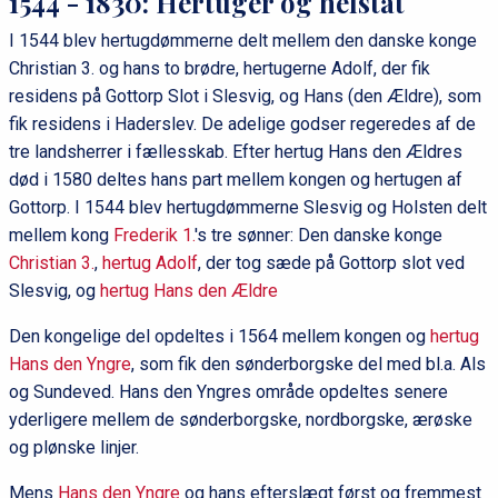
1544 - 1830: Hertuger og helstat
I 1544 blev hertugdømmerne delt mellem den danske konge
Christian 3. og hans to brødre, hertugerne Adolf, der fik
residens på Gottorp Slot i Slesvig, og Hans (den Ældre), som
fik residens i Haderslev. De adelige godser regeredes af de
tre landsherrer i fællesskab. Efter hertug Hans den Ældres
død i 1580 deltes hans part mellem kongen og hertugen af
Gottorp. I 1544 blev hertugdømmerne Slesvig og Holsten delt
mellem kong
Frederik 1.
's tre sønner: Den danske konge
Christian 3.
,
hertug Adolf
, der tog sæde på Gottorp slot ved
Slesvig, og
hertug Hans den Ældre
Den kongelige del opdeltes i 1564 mellem kongen og
hertug
Hans den Yngre
, som fik den sønderborgske del med bl.a. Als
og Sundeved. Hans den Yngres område opdeltes senere
yderligere mellem de sønderborgske, nordborgske, ærøske
og plønske linjer.
Mens
Hans den Yngre
og hans efterslægt først og fremmest