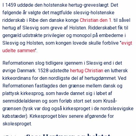
I 1459 uddøde den holstenske hertug-greveslægt. Det
følgende år valgte det magtfulde slesvig-holstenske
ridderskab i Ribe den danske konge
Christian den 1.
til såvel
hertug af Slesvig som greve af Holsten. Ridderskabet fik til
gengæld udstrakte privilegier og monopol på embederne i
Slesvig og Holsten, som kongen lovede skulle forblive "
evigt
udelte sammen
".
Reformationen slog tidligere igennem i Slesvig end i det
øvrige Danmark. 1528 udstedte
hertug Christian
en luthersk
kirkeordinans for den nordligste del af hertugdømmet. Ved
Reformationen fastlagdes den grænse mellem dansk og
plattysk kirkesprog, som havde dannet sig i løbet af
senmiddelalderen og som forløb stort set som Kruså-
grænsen (tysk var dog også kirkesproget i de nordslesvigske
købstæder). Kirkesproget blev senere afgørende for
skolesproget.