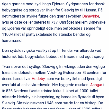
riges grænse mod syd langs Ejderen. Sydgrænsen for dansk
bebyggelse og sprog var linjen fra Slesvig by til Husum. På
det midterste stykke fulgte den grænsevolden
Danevirke
,
hvis ældste del er dateret til 737. Området mellem Danevirke
og Ejderen var oprindeligt øde, men befolkedes senere fra
1100-tallet af plattysktalende holstenske bønder og
herremænd.
Den sydslesvigske vestkyst op til Tønder var allerede ved
historisk tids begyndelse beboet af frisere med eget sprog.
Tværs over det sydlige Slesvig gik i vikingetiden den vigtige
transithandelsrute mellem Vest- og Østeuropa. Et centrum for
denne handel var
Hedeby
, som var beskyttet mod fjendtligt
overfald af en halvkredsvold. Her byggede munken
Ansgar
i
år 826 Nordens første kristne kirke. I løbet af 1000-tallet
mistede Hedeby sin betydning, og handelen flyttede til byen
Slesvig. Slesvig nævnes i 948 som sæde for en biskop. De