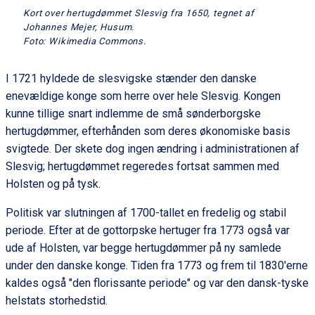
Kort over hertugdømmet Slesvig fra 1650, tegnet af
Johannes Mejer, Husum.
Foto: Wikimedia Commons.
I 1721 hyldede de slesvigske stænder den danske
enevældige konge som herre over hele Slesvig. Kongen
kunne tillige snart indlemme de små sønderborgske
hertugdømmer, efterhånden som deres økonomiske basis
svigtede. Der skete dog ingen ændring i administrationen af
Slesvig; hertugdømmet regeredes fortsat sammen med
Holsten og på tysk.
Politisk var slutningen af 1700-tallet en fredelig og stabil
periode. Efter at de gottorpske hertuger fra 1773 også var
ude af Holsten, var begge hertugdømmer på ny samlede
under den danske konge. Tiden fra 1773 og frem til 1830'erne
kaldes også "den florissante periode" og var den dansk-tyske
helstats storhedstid.