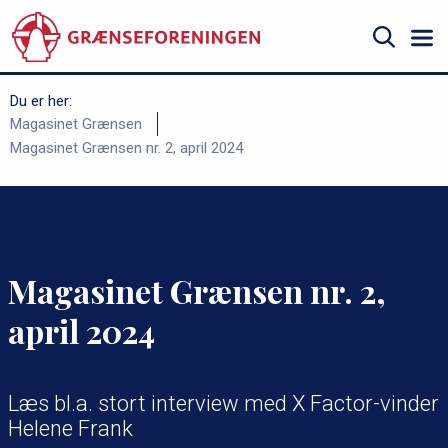
Gå
til
hovedindhold
Søg
Du er her:
B
Magasinet Grænsen
Magasinet Grænsen nr. 2, april 2024
r
ø
d
k
r
Magasinet Grænsen nr. 2,
u
april 2024
m
m
e
Læs bl.a. stort interview med X Factor-vinder
Helene Frank