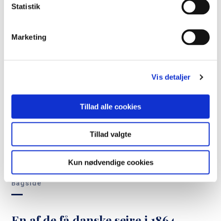
Statistik
“Jeg er taknemmelig for mine år i
Flensborg”
Marketing
Vis detaljer
Tillad alle cookies
Tillad valgte
Kun nødvendige cookies
Bagside
En af de få danske sejre i 1864