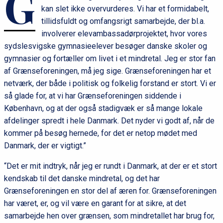
G
kan slet ikke overvurderes. Vi har et formidabelt,
tillidsfuldt og omfangsrigt samarbejde, der bl.a.
involverer elevambassadørprojektet, hvor vores
sydslesvigske gymnasieelever besøger danske skoler og
gymnasier og fortæller om livet i et mindretal. Jeg er stor fan
af Grænseforeningen, må jeg sige. Grænseforeningen har et
netværk, der både i politisk og folkelig forstand er stort. Vi er
så glade for, at vi har Grænseforeningen siddende i
København, og at der også stadigvæk er så mange lokale
afdelinger spredt i hele Danmark. Det nyder vi godt af, når de
kommer på besøg hernede, for det er netop mødet med
Danmark, der er vigtigt.”
“Det er mit indtryk, når jeg er rundt i Danmark, at der er et stort
kendskab til det danske mindretal, og det har
Grænseforeningen en stor del af æren for. Grænseforeningen
har været, er, og vil være en garant for at sikre, at det
samarbejde hen over grænsen, som mindretallet har brug for,