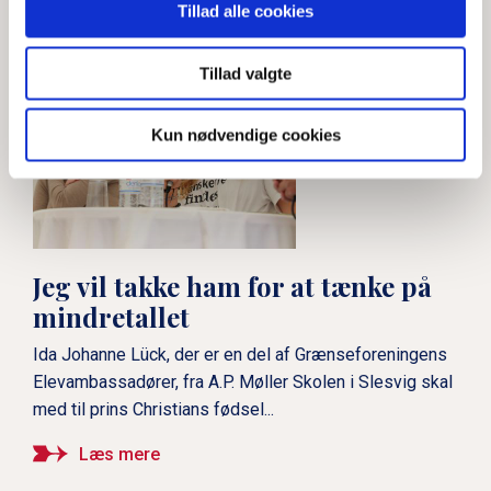
Tillad alle cookies
Kulturministeren svarer:
Tillad valgte
Hvilken betydning har
Grænseforeningen i dag?
Kun nødvendige cookies
Marie Krarup svarer: Hvilken
betydning har
Grænseforeningen i dag?
Jeg vil takke ham for at tænke på
mindretallet
Ida Johanne Lück, der er en del af Grænseforeningens
Ambassadør Susanne
Elevambassadører, fra A.P. Møller Skolen i Slesvig skal
Hyldelund svarer: Hvilken
med til prins Christians fødsel...
betydning har
Grænseforeningen i dag?
Læs mere