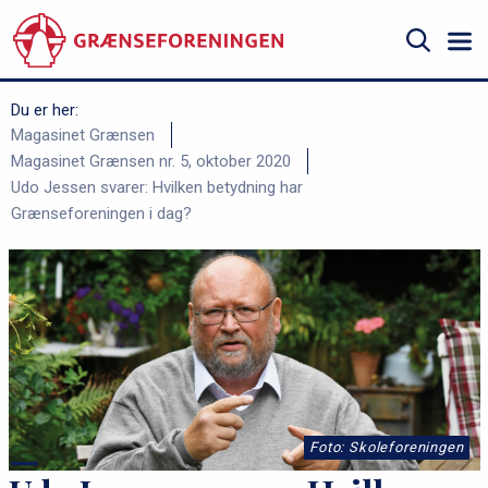
Gå
til
hovedindhold
Søg
Du er her:
B
Magasinet Grænsen
Magasinet Grænsen nr. 5, oktober 2020
r
Udo Jessen svarer: Hvilken betydning har
ø
Grænseforeningen i dag?
d
k
r
u
m
m
e
Foto: Skoleforeningen