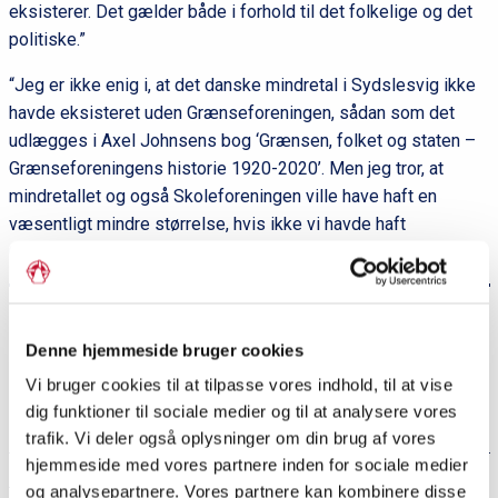
eksisterer. Det gælder både i forhold til det folkelige og det
politiske.”
“Jeg er ikke enig i, at det danske mindretal i Sydslesvig ikke
havde eksisteret uden Grænseforeningen, sådan som det
udlægges i Axel Johnsens bog ‘Grænsen, folket og staten –
Grænseforeningens historie 1920-2020’. Men jeg tror, at
mindretallet og også Skoleforeningen ville have haft en
væsentligt mindre størrelse, hvis ikke vi havde haft
Grænseforeningen i de seneste 100 år.”
Læs også:
Christian Juhl svarer:
Denne hjemmeside bruger cookies
Hvilken betydning har
Vi bruger cookies til at tilpasse vores indhold, til at vise
Grænseforeningen i dag?
dig funktioner til sociale medier og til at analysere vores
trafik. Vi deler også oplysninger om din brug af vores
hjemmeside med vores partnere inden for sociale medier
og analysepartnere. Vores partnere kan kombinere disse