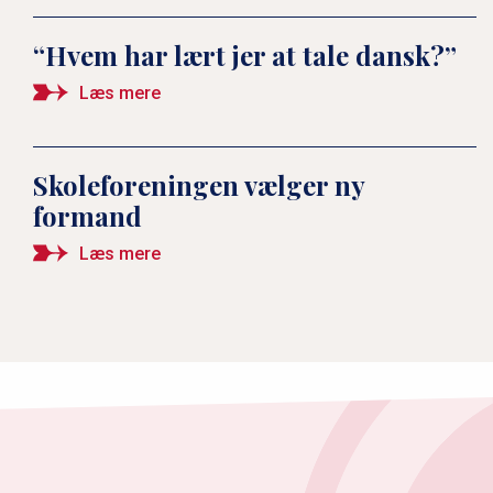
“Hvem har lært jer at tale dansk?”
Bertel Haarder svarer:
Hvilken betydning har
Læs mere
Grænseforeningen i dag?
Skoleforeningen vælger ny
10 nedslag i
formand
Grænseforeningens historie
Læs mere
1920-2020
Grænseforeningen har fået
mange nye medlemmer
“Da min søn begyndte at