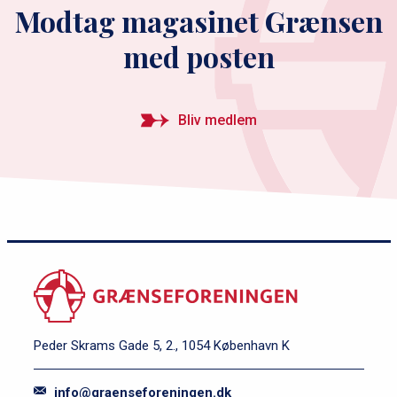
spørge til historien og
Modtag magasinet Grænsen
krigene, gik det op for mig, at
med posten
jeg har noget, jeg skal give
videre"
Bliv medlem
Hinrich Jürgensen svarer:
Hvilken betydning har
Grænseforeningen i dag?
Christian Juhl svarer: Hvilken
betydning har
Grænseforeningen i dag?
Peder Skrams Gade 5, 2., 1054 København K
info@graenseforeningen.dk