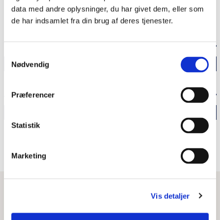
data med andre oplysninger, du har givet dem, eller som
Del siden
de har indsamlet fra din brug af deres tjenester.
TEMAARTIKLER
Samtykkevalg
Udvid
Nødvendig
Grænseforeningen fylder 100 år
ANDRE ARTIKLER I MAGASINET
Præferencer
Formænd gennem 20 år:
Udvid
Statistik
Grænseforeningens fremtid er
Et afbalanceret virke, vi er stolte af
sikret
Se hele magasinet
Marketing
Grænseforeningen vil være med til at bygge bro hen
over grænsen
“Det nationale for mig
betyder, at jeg også er
LÆS MERE
Vis detaljer
nysgerrig på andre"