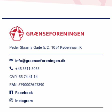
Rajah Scheepers svarer: Hvad
holder du mest af ved
Danmark?
Sissel-Jo Gazan svarer: Hvad
holder du mest af ved
Peder Skrams Gade 5, 2., 1054 København K
Tyskland?
info@graenseforeningen.dk
+45 3311 3063
Phillipp Schröder svarer:
Hvad holder du mest af ved
CVR: 55 74 41 14
Danmark?
EAN: 5790002647390
Facebook
Instagram
Simone Boye Sørensen svarer:
S