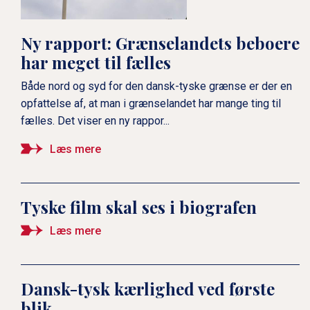
Europa"
Ny rapport: Grænselandets beboere
Ambassadør Detlev Rünger
har meget til fælles
svarer: Hvad holder du mest
Både nord og syd for den dansk-tyske grænse er der en
af ved Danmark?
opfattelse af, at man i grænselandet har mange ting til
fælles. Det viser en ny rappor...
Lykke Friis svarer: Hvad
Læs mere
holder du mest af ved
Tyskland?
Tyske film skal ses i biografen
Læs mere
Simone Lange svarer: Hvad
holder du mest af ved
Danmark?
Dansk-tysk kærlighed ved første
blik