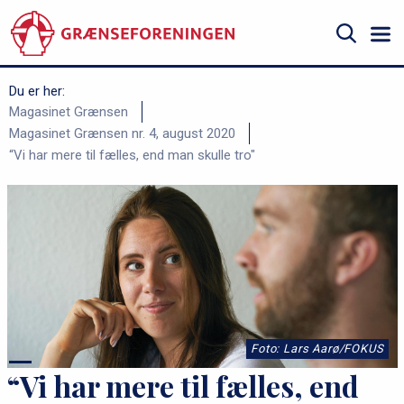
Gå
til
hovedindhold
Søg
Du er her:
B
Magasinet Grænsen
Magasinet Grænsen nr. 4, august 2020
r
“Vi har mere til fælles, end man skulle tro"
ø
d
k
r
u
m
m
Foto: Lars Aarø/FOKUS
e
“Vi har mere til fælles, end