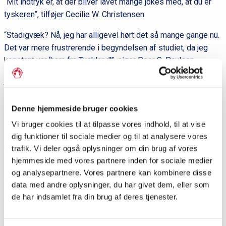
“Mit indtryk er, at der bliver lavet mange jokes med, at du er
tyskeren”, tilføjer Cecilie W. Christensen.
“Stadigvæk? Nå, jeg har alligevel hørt det så mange gange nu.
Det var mere frustrerende i begyndelsen af studiet, da jeg
konstant var ‘ham fra Tyskland’”, siger Peer S. Paulsen.
Juice med vand
Efter knapt tre års venskab lægger de to ikke længere så
Denne hjemmeside bruger cookies
meget mærke til, at de har forskellige kulturelle baggrunde.
Mange ting er uudtalte, og som Peer S. Paulsen forklarer,
Vi bruger cookies til at tilpasse vores indhold, til at vise
skyldes det også, at han har forsøgt at tilpasse sig dansk
dig funktioner til sociale medier og til at analysere vores
kultur, mens Cecilie W. Christensen står ved sin store
trafik. Vi deler også oplysninger om din brug af vores
interesse for det tyske.
hjemmeside med vores partnere inden for sociale medier
og analysepartnere. Vores partnere kan kombinere disse
“Jeg oplever det faktisk, som om vi har mere til fælles, end
data med andre oplysninger, du har givet dem, eller som
man skulle tro, også i forhold til de andre på studiet. Du siger
de har indsamlet fra din brug af deres tjenester.
meget tingene, som de er, og det forbinder jeg meget med
Sønderjylland og også med Nordfrisland. Der oplever jeg, at