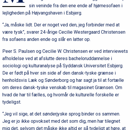
sin veninde fra den ene ende af hjørnesofaen i
lejligheden på Højvangshaven i Esbjerg.
“Ja, måske lidt. Der er noget ved den, jeg forbinder med at
være tysk”, svarer 24-årige Cecilie Westergaard Christensen
fra sofaens anden ende og slår en latter op.
Peer S. Paulsen og Cecilie W. Christensen er ved interviewets
afholdelse ved at afslutte deres bacheloruddannelse i
sociologi og kulturanalyse på Syddansk Universitet Esbjerg.
De er født på hver sin side af den dansk-tyske grænse i
henholdsvis Læk og Sønderborg og har sagt ja til at fortælle
om deres dansk-tyske venskab til magasinet Grænsen. Om
hvad de har til fælles, og hvornår de kulturelle forskelle er
tydeligst.
“Jeg vil sige, at det sønderjyske sprog binder os sammen.
Jeg er jo ikke opvokset med det som dig, men har tilegnet
mig det, selvom det måske ikke altid er så tydeligt at høre, at