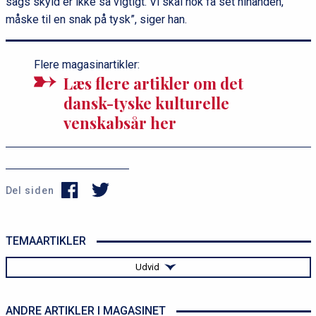
sags skyld er ikke så vigtigt. Vi skal nok få set hinanden,
måske til en snak på tysk”, siger han.
Flere magasinartikler:
Læs flere artikler om det
dansk-tyske kulturelle
venskabsår her
Del siden
TEMAARTIKLER
Udvid
Dansk-tysk venskabsår
ANDRE ARTIKLER I MAGASINET