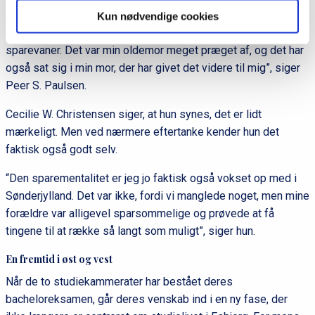
længere. Det er jeg jo vokset op med, så det er helt
Kun nødvendige cookies
almindeligt for mig. Jeg tror, det er efterkrigstidens
sparevaner. Det var min oldemor meget præget af, og det har
også sat sig i min mor, der har givet det videre til mig”, siger
Peer S. Paulsen.
Cecilie W. Christensen siger, at hun synes, det er lidt
mærkeligt. Men ved nærmere eftertanke kender hun det
faktisk også godt selv.
“Den sparementalitet er jeg jo faktisk også vokset op med i
Sønderjylland. Det var ikke, fordi vi manglede noget, men mine
forældre var alligevel sparsommelige og prøvede at få
tingene til at række så langt som muligt”, siger hun.
En fremtid i øst og vest
Når de to studiekammerater har bestået deres
bacheloreksamen, går deres venskab ind i en ny fase, der