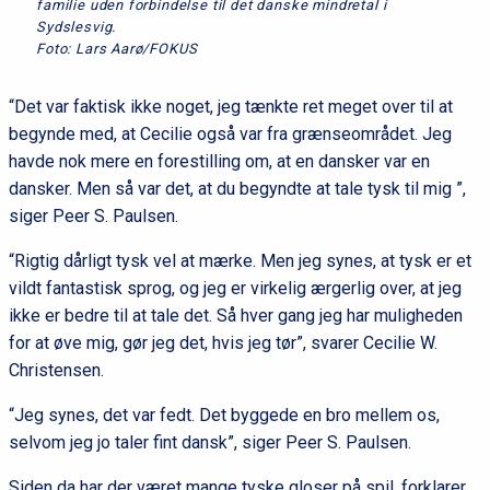
familie uden forbindelse til det danske mindretal i
Sydslesvig.
Foto: Lars Aarø/FOKUS
“Det var faktisk ikke noget, jeg tænkte ret meget over til at
begynde med, at Cecilie også var fra grænseområdet. Jeg
havde nok mere en forestilling om, at en dansker var en
dansker. Men så var det, at du begyndte at tale tysk til mig ”,
siger Peer S. Paulsen.
“Rigtig dårligt tysk vel at mærke. Men jeg synes, at tysk er et
vildt fantastisk sprog, og jeg er virkelig ærgerlig over, at jeg
ikke er bedre til at tale det. Så hver gang jeg har muligheden
for at øve mig, gør jeg det, hvis jeg tør”, svarer Cecilie W.
Christensen.
“Jeg synes, det var fedt. Det byggede en bro mellem os,
selvom jeg jo taler fint dansk”, siger Peer S. Paulsen.
Siden da har der været mange tyske gloser på spil, forklarer