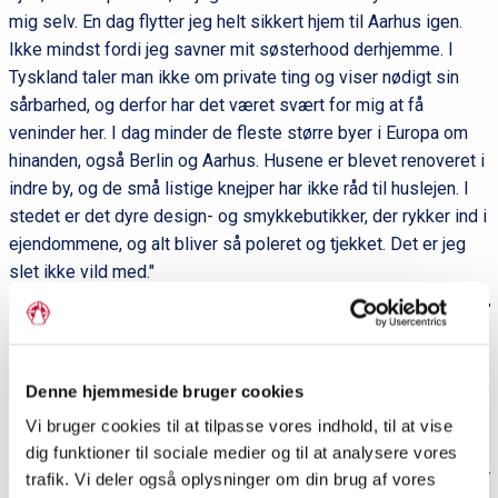
mig selv. En dag flytter jeg helt sikkert hjem til Aarhus igen.
Ikke mindst fordi jeg savner mit søsterhood derhjemme. I
Tyskland taler man ikke om private ting og viser nødigt sin
sårbarhed, og derfor har det været svært for mig at få
veninder her. I dag minder de fleste større byer i Europa om
hinanden, også Berlin og Aarhus. Husene er blevet renoveret i
indre by, og de små listige knejper har ikke råd til huslejen. I
stedet er det dyre design- og smykkebutikker, der rykker ind i
ejendommene, og alt bliver så poleret og tjekket. Det er jeg
slet ikke vild med."
Læs også:
Simone Boye Sørensen
Denne hjemmeside bruger cookies
svarer: Hvad holder du
Vi bruger cookies til at tilpasse vores indhold, til at vise
mest af ved Tyskland?
dig funktioner til sociale medier og til at analysere vores
trafik. Vi deler også oplysninger om din brug af vores