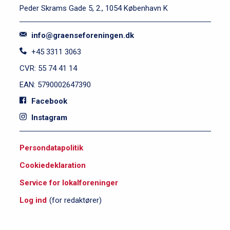
Peder Skrams Gade 5, 2., 1054 København K
Simone Boye Sørensen svarer:
info@graenseforeningen.dk
Hvad holder du mest af ved
+45 3311 3063
Tyskland?
CVR: 55 74 41 14
EAN: 5790002647390
Andreas Rödder svarer: Hvad
Facebook
holder du mest af ved
Instagram
Danmark?
S
Persondatapolitik
i
“Vi har mere til fælles, end
Cookiedeklaration
d
man skulle tro"
e
Service for lokalforeninger
f
Log ind
(for redaktører)
o
Min tyske klassiker: