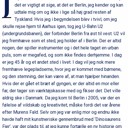
J
det er vigtigt at sige, at det er Berlin, jeg kender og kan
udtale mig om og ikke i lige så høj grad resten af
Tyskland. Hvis jeg i begyndelsen blev i tvivl, om jeg
skulle rejse hjem til Aarhus igen, tog jeg U-Bahn U2
(undergrundsbanen), der forbinder Berlin fra øst til vest. U2 vil
jeg fremhæve som et sted, jeg holder af i Berlin. Der er altid
nogen, der spiller instrumenter og i det hele taget en urban
puls, som er megafed, og som ikke findes derhjemme. I dag
er jeg 45 år og et andet sted i livet. I dag vil jeg nok mere
fremhæve legepladserne, hvor jeg er kommet med børnene,
og den stemning, der kan være af, at man hjælper hinanden.
Hvis der er gået et bræt af gyngen, er der altid en mor eller
far, der tager sin værktøjskasse med og fikser det. Det ville
aldrig ske i Danmark. Da jeg kom til Berlin i 2005, var der en
følelse af vildskab og kreativitet; måske fordi det var årene
efter Murens Fald. Selv om jeg var enlig mor og endnu ikke
havde haft mit kunstneriske gennembrud med ‘Dinosaurens
Fjer’, var der plads til, at jeg kunne fortælle en ny historie om