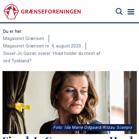
Gå
til
hovedindhold
Søg
Du er her:
B
Magasinet Grænsen
Magasinet Grænsen nr. 4, august 2020
r
Sissel-Jo Gazan svarer: Hvad holder du mest af
ø
ved Tyskland?
d
k
r
u
m
m
e
Foto: Ida Marie Odgaard/Ritzau Scanpix