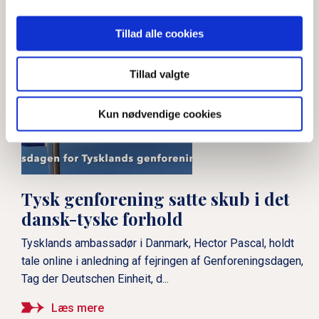
kender fortiden, kan skabe
Tillad alle cookies
fremtiden"
Tillad valgte
Ambassadør Friis Arne
Petersen: “Tyskland er
Kun nødvendige cookies
Danmarks bedste ven i
Europa"
Tysk genforening satte skub i det
Ambassadør Detlev Rünger
dansk-tyske forhold
svarer: Hvad holder du mest
Tysklands ambassadør i Danmark, Hector Pascal, holdt
af ved Danmark?
tale online i anledning af fejringen af Genforeningsdagen,
Tag der Deutschen Einheit, d...
Lykke Friis svarer: Hvad
Læs mere