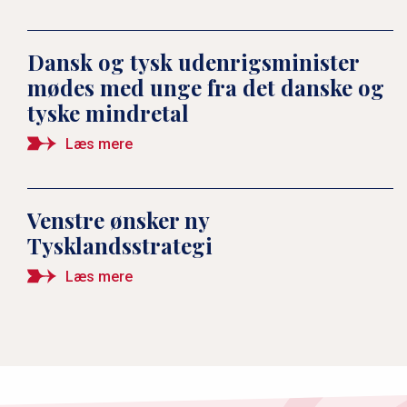
holder du mest af ved
Tyskland?
Dansk og tysk udenrigsminister
mødes med unge fra det danske og
tyske mindretal
Simone Lange svarer: Hvad
holder du mest af ved
Læs mere
Danmark?
Venstre ønsker ny
Uffe Ellemann-Jensen svarer:
Tysklandsstrategi
Hvad holder du mest af ved
Læs mere
Tyskland?
Flemming Povlsen svarer:
Hvad holder du mest af ved