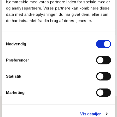
hjemmeside med vores partnere inden for sociale medier
og analysepartnere. Vores partnere kan kombinere disse
Del siden
data med andre oplysninger, du har givet dem, eller som
de har indsamlet fra din brug af deres tjenester.
TEMAARTIKLER
Samtykkevalg
Udvid
Nødvendig
Dansk-tysk venskabsår
ANDRE ARTIKLER I MAGASINET
Præferencer
Forbundspræsident Frank-
Udvid
Walter Steinmeier: “Det
Drømmer jeg eller er jeg vågen?
Statistik
dansk-tyske forhold er
Se hele magasinet
fremragende"
Tillid og respekt bør præge det dansk-tyske forhold
Marketing
Ministerpræsident Daniel
LÆS MERE
Vis detaljer
Günther: “Kun den, der